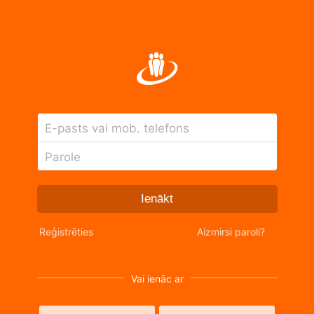
E-pasts vai mob. telefons
Parole
Ienākt
Reģistrēties
Aizmirsi paroli?
Vai ienāc ar