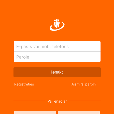
E-pasts vai mob. telefons
Parole
Ienākt
Reģistrēties
Aizmirsi paroli?
Vai ienāc ar