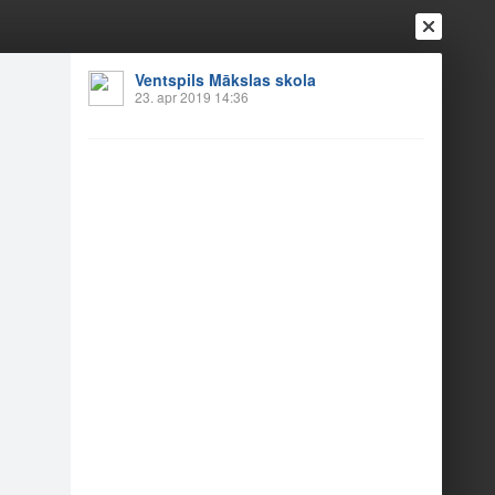
Ventspils Mākslas skola
Ienākt
23. apr 2019 14:36
Reģistrēties
Vai ienāc ar
a
Draugi
Raksti
Vēstules
ri
nfelde).