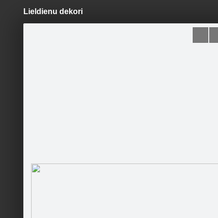
Lieldienu dekori
Pāriet
uz
saturu
Šodien
Ziņas
Galerijas
S
Ventspils Mākslas skola
Sekot
Gatavojā
Sākumlapa
Galerija
Jaunumi
Kontakti
Pasākumi