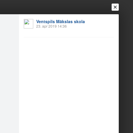
Ventspils Mākslas skola
Ienākt
23. apr 2019 14:36
Reģistrēties
Vai ienāc ar
a
Draugi
Raksti
Vēstules
ri
nfelde).