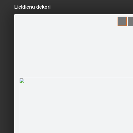
Lieldienu dekori
Pāriet
uz
saturu
Šodien
Ziņas
Galerijas
S
Ventspils Mākslas skola
Sekot
Gatavojā
Sākumlapa
Galerija
Jaunumi
Kontakti
Pasākumi