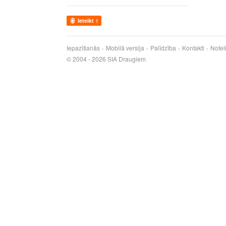
Ieteikt
1
Iepazīšanās
Mobilā versija
Palīdzība
Kontakti
Notei
© 2004 - 2026 SIA Draugiem