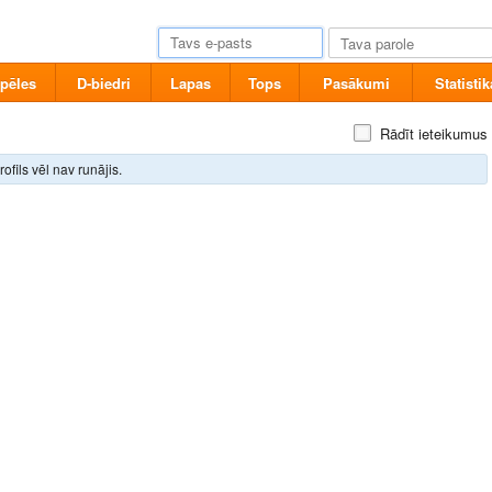
pēles
D-biedri
Lapas
Tops
Pasākumi
Statistik
Rādīt ieteikumus
rofils vēl nav runājis.