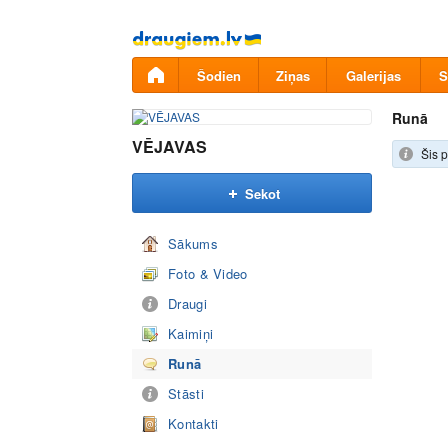
Pāriet
uz
saturu
Šodien
Ziņas
Galerijas
S
Runā
VĒJAVAS
Šis p
Sekot
Sākums
Foto & Video
Draugi
Kaimiņi
Runā
Stāsti
Kontakti