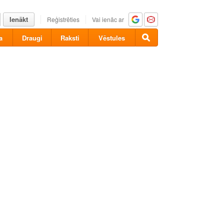
Ienākt
Reģistrēties
Vai ienāc ar
a
Draugi
Raksti
Vēstules