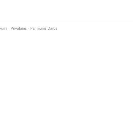
kumi
Privātums
Par mums
Darbs