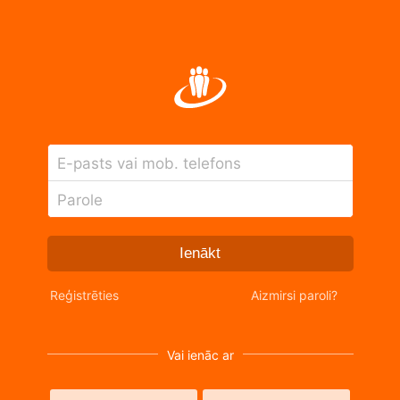
E-pasts vai mob. telefons
Parole
Ienākt
Reģistrēties
Aizmirsi paroli?
Vai ienāc ar