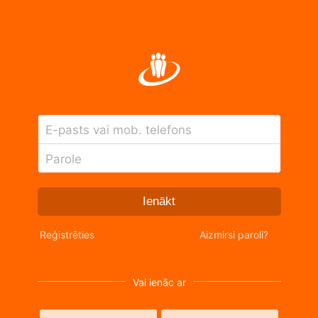
E-pasts vai mob. telefons
Parole
Ienākt
Reģistrēties
Aizmirsi paroli?
Vai ienāc ar