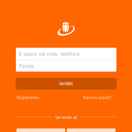
E-pasts vai mob. telefons
Parole
Ienākt
Reģistrēties
Aizmirsi paroli?
Vai ienāc ar