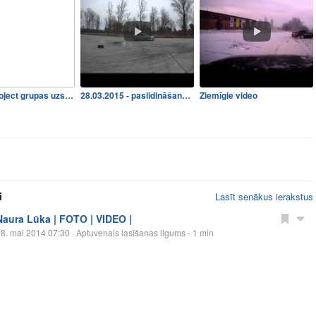
Vtorov Project grupas uzstā…
28.03.2015 - paslidināšanā…
Ziemīgie video
i
Lasīt senākus ierakstus
Naura Lūka | FOTO | VIDEO |
8. mai 2014 07:30
· Aptuvenais lasīšanas ilgums - 1 min