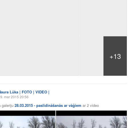
+13
Naura Lūka | FOTO | VIDEO |
9. mar 2015 20:56
 galeriju
28.03.2015 - paslidināšanās ar vāģiem
ar
2 video