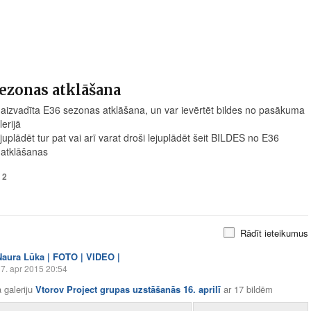
ezonas atklāšana
r aizvadīta E36 sezonas atklāšana, un var ievērtēt bildes no pasākuma
erijā
juplādēt tur pat vai arī varat droši lejuplādēt šeit BILDES no E36
atklāšanas
a
2
Rādīt ieteikumus
Naura Lūka | FOTO | VIDEO |
7. apr 2015 20:54
 galeriju
Vtorov Project grupas uzstāšanās 16. aprilī
ar
17 bildēm