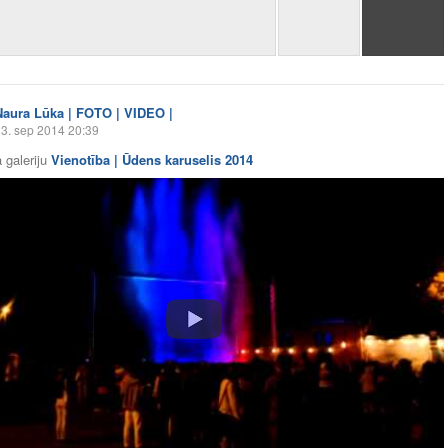
Naura Lūka | FOTO | VIDEO |
3. sep 2014 20:39
 galeriju
Vienotība | Ūdens karuselis 2014