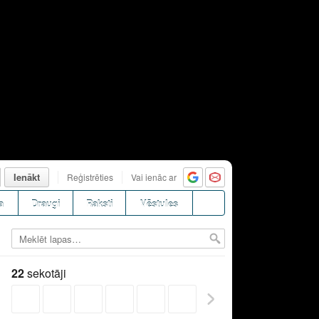
Ienākt
Reģistrēties
Vai ienāc ar
a
Draugi
Raksti
Vēstules
22
sekotāji