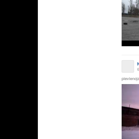
6
pievienoja