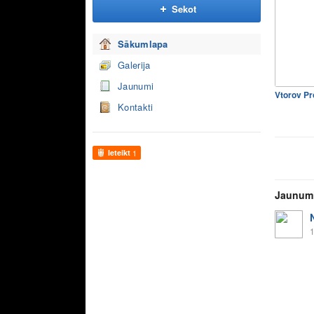
Sekot
Sākumlapa
Galerija
Jaunumi
Kontakti
Ieteikt
1
Jaunum
1