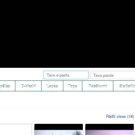
pēles
D-biedri
Lapas
Tops
Pasākumi
Statistik
Rādīt visas (18)