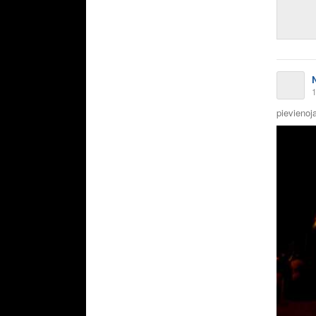
1
pievienoja