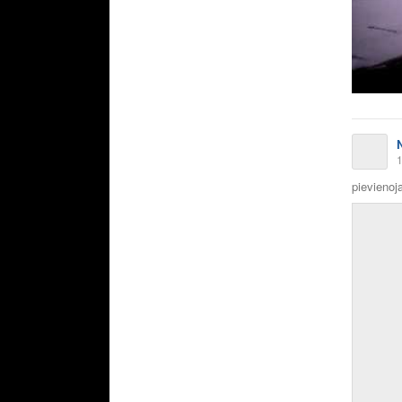
1
pievienoja