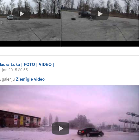
Naura Lūka | FOTO | VIDEO |
. jan 2015 20:55
 galeriju
Ziemīgie video