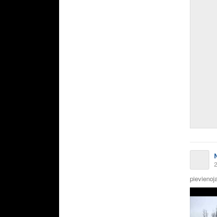
2
pievienoja