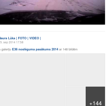
Naura Lūka | FOTO | VIDEO |
5. sep 2014 17:58
 galeriju
E36 noslēguma pasākums 2014
ar
148 bildēm
+144