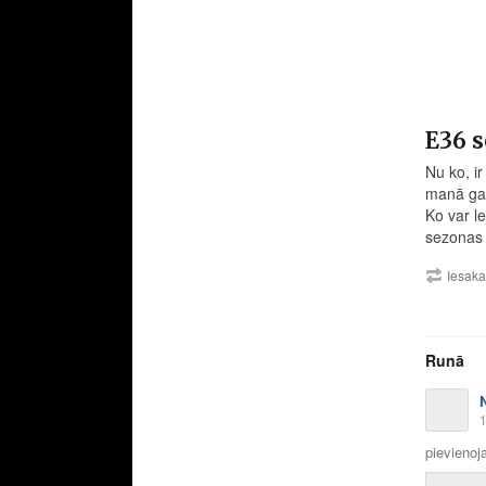
E36 s
Nu ko, i
manā gal
Ko var le
sezonas 
Iesak
Runā
1
pievienoja