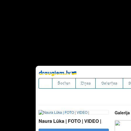
Pāriet
uz
saturu
Šodien
Ziņas
Galerijas
S
Galerija
Naura Lūka | FOTO | VIDEO |