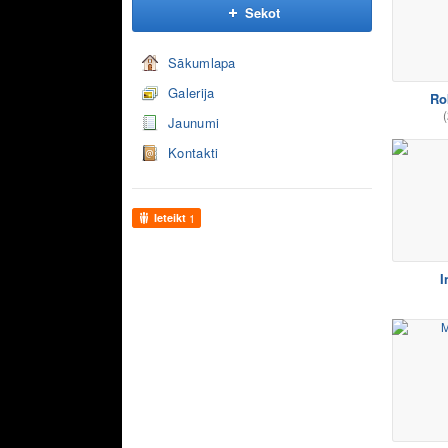
Sekot
Sākumlapa
Galerija
Ro
(
Jaunumi
Kontakti
Ieteikt
1
I