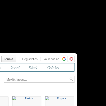
Ienākt
Reģistrēties
Vai ienāc ar
a
Draugi
Raksti
Vēstules