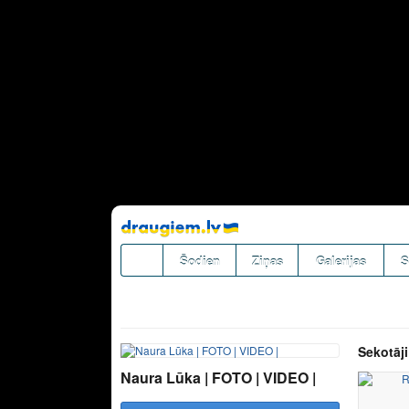
Pāriet
uz
saturu
Šodien
Ziņas
Galerijas
S
Sekotāji
Naura Lūka | FOTO | VIDEO |