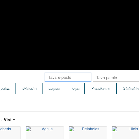
pēles
D-biedri
Lapas
Tops
Pasākumi
Statistik
 -
Visi