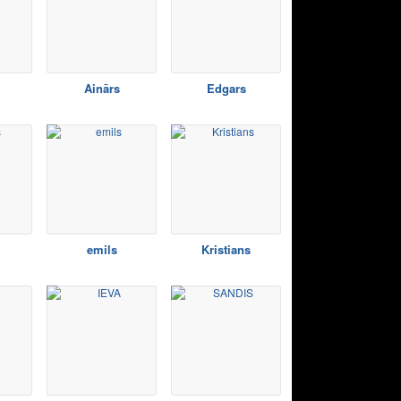
Ainārs
Edgars
emils
Kristians