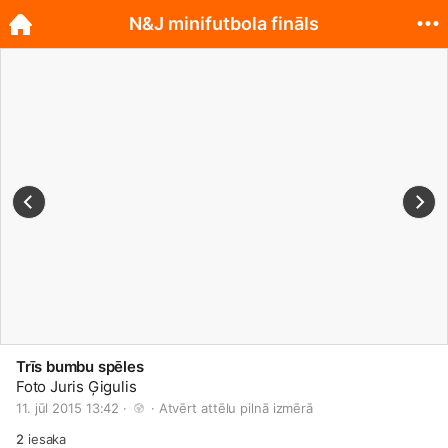
N&J minifutbola fināls
Trīs bumbu spēles
Foto Juris Ģigulis
11. jūl 2015 13:42 · 
 · 
Atvērt attēlu pilnā izmērā
2
iesaka