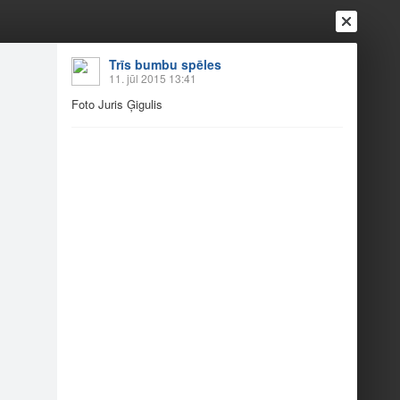
Trīs bumbu spēles
11. jūl 2015 13:41
Foto Juris Ģigulis
Ienākt
Reģistrēties
Vai ienāc ar
a
Draugi
Raksti
Vēstules
nāls