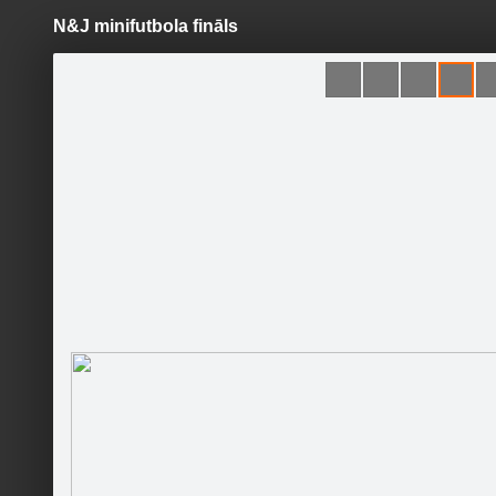
N&J minifutbola fināls
Pāriet
uz
saturu
Šodien
Ziņas
Galerijas
S
Trīs bumbu spēles