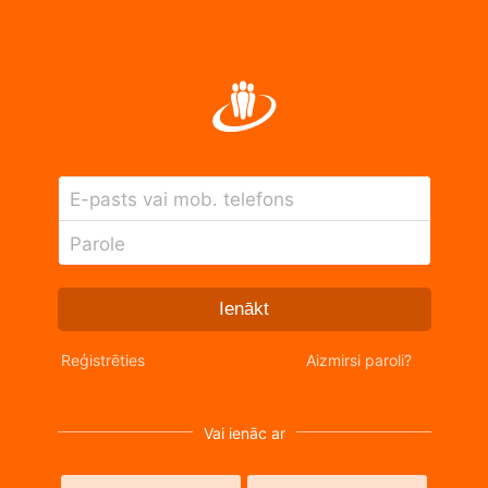
E-pasts vai mob. telefons
Parole
Ienākt
Reģistrēties
Aizmirsi paroli?
Vai ienāc ar