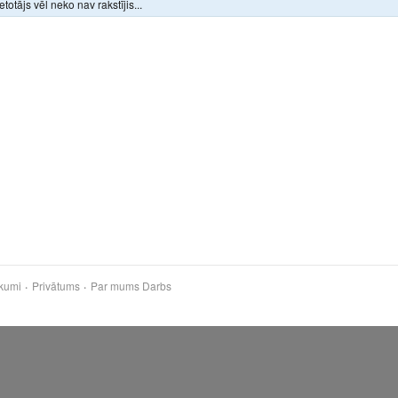
ietotājs vēl neko nav rakstījis...
kumi
Privātums
Par mums
Darbs