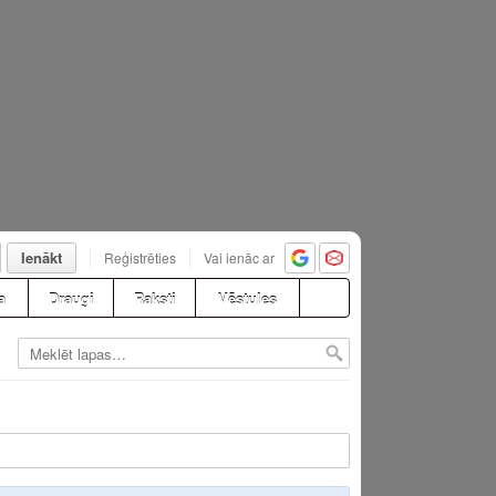
Ienākt
Reģistrēties
Vai ienāc ar
a
Draugi
Raksti
Vēstules