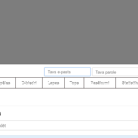
pēles
D-biedri
Lapas
Tops
Pasākumi
Statistik
i