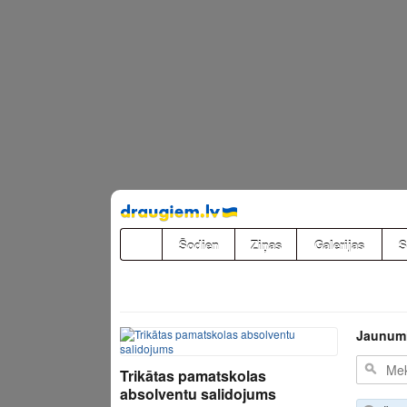
Pāriet
uz
saturu
Šodien
Ziņas
Galerijas
S
Jaunum
Trikātas pamatskolas
absolventu salidojums