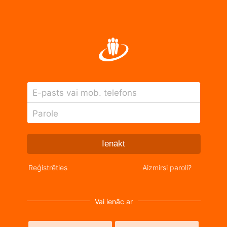
E-pasts vai mob. telefons
Parole
Ienākt
Reģistrēties
Aizmirsi paroli?
Vai ienāc ar