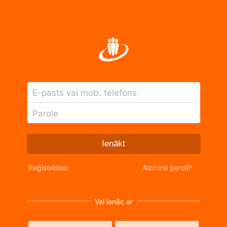
E-pasts vai mob. telefons
Parole
Ienākt
Reģistrēties
Aizmirsi paroli?
Vai ienāc ar