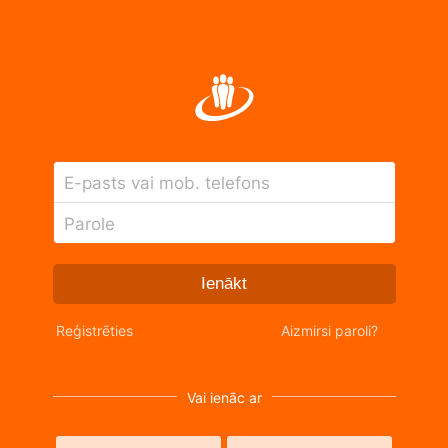
E-pasts vai mob. telefons
Parole
Ienākt
Reģistrēties
Aizmirsi paroli?
Vai ienāc ar