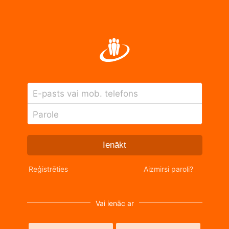
E-pasts vai mob. telefons
Parole
Ienākt
Reģistrēties
Aizmirsi paroli?
Vai ienāc ar