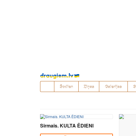
Pāriet
uz
saturu
Šodien
Ziņas
Galerijas
S
Sirmais. KULTA ĒDIENI