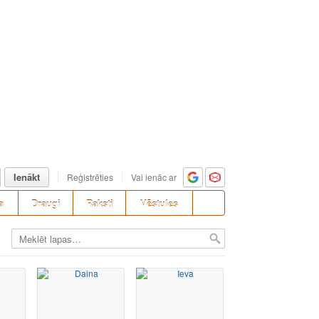
Ienākt
Reģistrēties
Vai ienāc ar
a
Draugi
Raksti
Vēstules