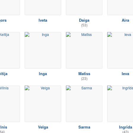
gors
Iveta
Daiga
Aira
(53)
itija
Inga
Matīss
Ieva
(23)
lnis
Velga
Sarma
Ingrīda
64)
(43)