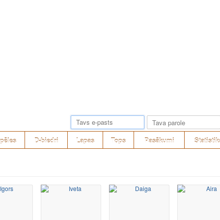
pēles
D-biedri
Lapas
Tops
Pasākumi
Statistik