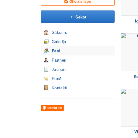
Oficiālā lapa
Sekot
I
Sākums
Galerija
Fani
Partneri
Jaunumi
Ke
Runā
Kontakti
Ieteikt
20
Vi
(