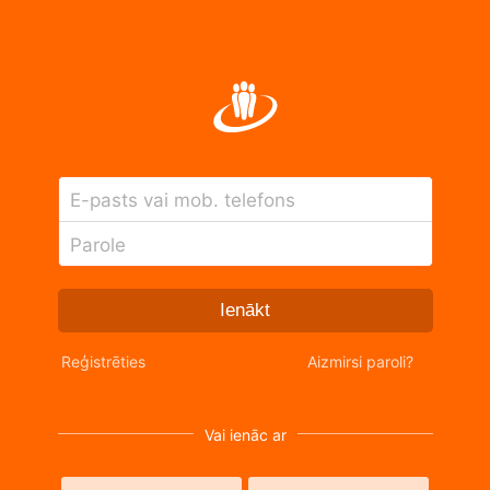
E-pasts vai mob. telefons
Parole
Ienākt
Reģistrēties
Aizmirsi paroli?
Vai ienāc ar