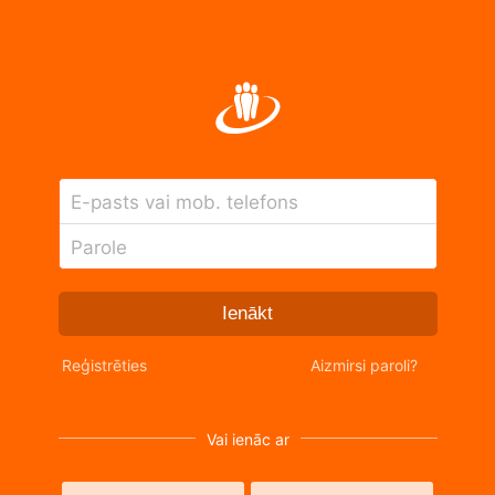
E-pasts vai mob. telefons
Parole
Ienākt
Reģistrēties
Aizmirsi paroli?
Vai ienāc ar