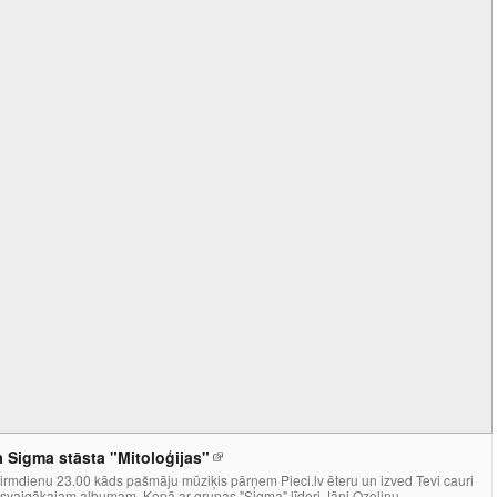
 Sigma stāsta "Mitoloģijas"
irmdienu 23.00 kāds pašmāju mūziķis pārņem Pieci.lv ēteru un izved Tevi cauri
svaigākajam albumam. Kopā ar grupas "Sigma" līderi Jāni Ozoliņu...