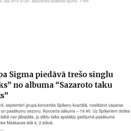
6. sep 2015 21:24
· Aptuvenais lasīšanas ilgums - 1 min
a Sigma piedāvā trešo singlu
ks” no albuma “Sazaroto taku
s”
16. septembrī grupa koncertēs Spīķeru kvartālā, noslēdzot vasaras
 un pasākumu sezonu. Koncerta sākums – 19.40. Uz Spīķeriem doties
s laikā nav jābaidās, jo sliktu laika apstākļu gadījumā pasākums
sies Maskavas ielā 4,
2.st
āvā.
..