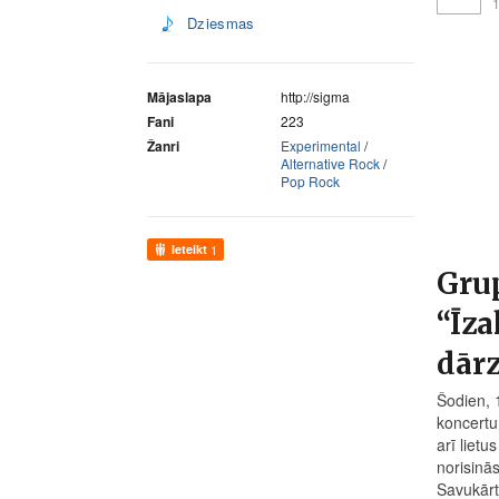
1
Dziesmas
Mājaslapa
http://sigma
Fani
223
Žanri
Experimental
/
Alternative Rock
/
Pop Rock
Ieteikt
1
Grup
“Īza
dārz
Šodien, 
koncertu
arī lietu
norisinā
Savukārt.