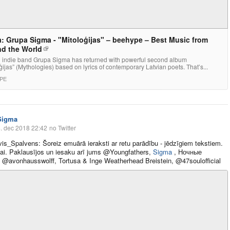
a: Grupa Sigma - "Mitoloģijas" – beehype – Best Music from
d the World
n indie band Grupa Sigma has returned with powerful second album
ģijas” (Mythologies) based on lyrics of contemporary Latvian poets. That’s...
PE
Sigma
. dec 2018 22:42
no Twitter
s_Spalvens: Šoreiz emuārā ieraksti ar retu parādību - jēdzīgiem tekstiem.
kai. Paklausījos un iesaku arī jums @Youngfathers,
Sigma
, Ночные
 @avonhausswolff, Tortusa & Inge Weatherhead Breistein, @47soulofficial