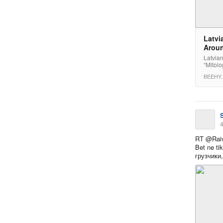
Latvi
Aroun
Latvia
“Mitolo
BEEHY.
4
RT @Raivi
Bet ne ti
грузчики,