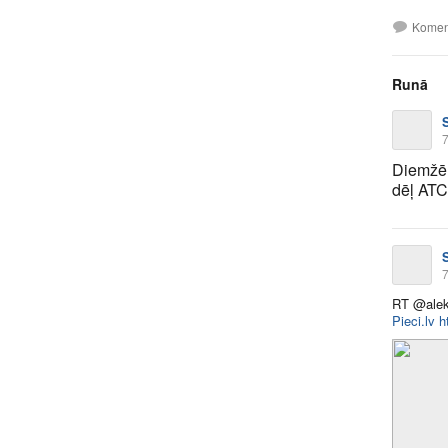
Komen
Runā
7
Diemžēl
dēļ ATC
7
RT @alek
Pieci.lv
h