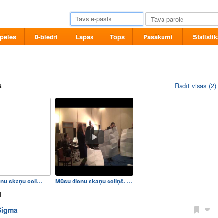
pēles
D-biedri
Lapas
Tops
Pasākumi
Statistik
s
Rādīt visas (2)
enu skaņu celi…
Mūsu dienu skaņu celiņš. Ra…
i
Sigma