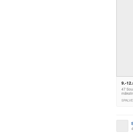
9.-12
47 Sou
mākslin
SPALV
4