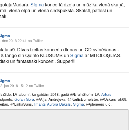
gotajaMadara:
Sigma
koncertā dzeja un mūzika vienā skaņā,
tmā, vienā elpā un vienā sirdspukstā. Skaisti, patiesi un
āli.
Sigma
. dec 2018 22:41
no Twitter
atata9: Divas izcilas koncertu dienas un CD svinēšanas -
 &Tango sin Quinto KLUSUMS un
Sigma
ar MITOLOĢIJAS.
 diski un fantastiski koncerti. Supper!!!
Sigma
2. jan 2018 15:12
no Twitter
sZilde: LV albumi, ko gaidām 2018. gadā @BrainStorm_LV,
Arturs
,
ndpoets,
Goran Gora
, @Aija_Andrejeva, @KarlisBumeister, @Oskars_ak69,
itas, @LaikaSuns,
Imants Aurora Daksis
,
Sigma
, @pleneers u.c.