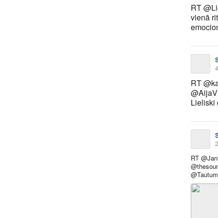
RT @Li
vienā ri
emocion
4
RT @kat
@AijaV
Lieliski
2
RT @Jani
@thesou
@Tautume