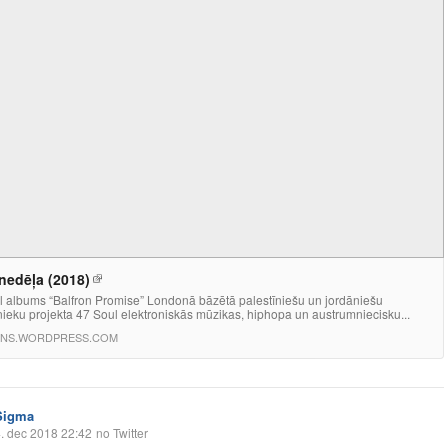
.nedēļa (2018)
l albums “Balfron Promise” Londonā bāzētā palestīniešu un jordāniešu
ieku projekta 47 Soul elektroniskās mūzikas, hiphopa un austrumniecisku...
ENS.WORDPRESS.COM
Sigma
. dec 2018 22:42
no Twitter