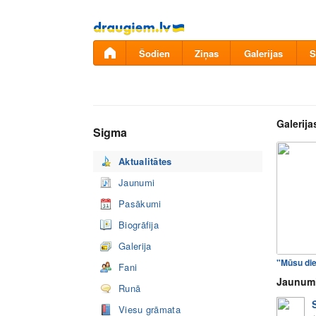
Pāriet
uz
saturu
Šodien
Ziņas
Galerijas
S
Galerija
Sigma
Aktualitātes
Jaunumi
Pasākumi
Biogrāfija
Galerija
"Mūsu di
Fani
Jaunum
Runā
Viesu grāmata