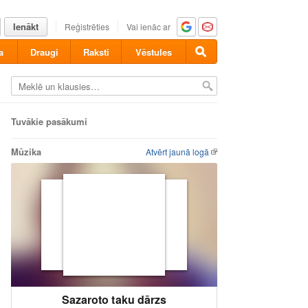
Ienākt
Reģistrēties
Vai ienāc ar
a
Draugi
Raksti
Vēstules
Tuvākie pasākumi
Mūzika
Atvērt jaunā logā
Sazaroto taku dārzs