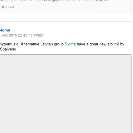
OUD.COM
Sigma
. dec 2018 22:43
no Twitter
ypemusic: Alternative Latvian group
Sigma
have a great new album! by
Spalvens