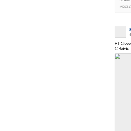
MIXCL
4
RT @beeh
@Raivis_