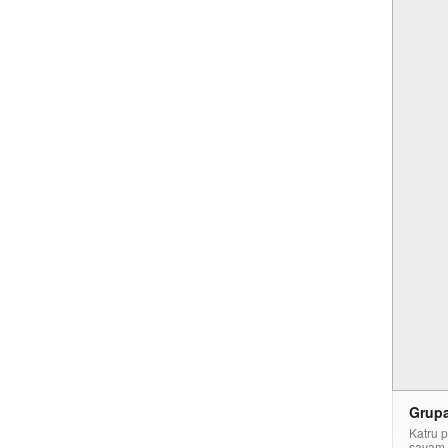
Grupa
Katru p
savam 