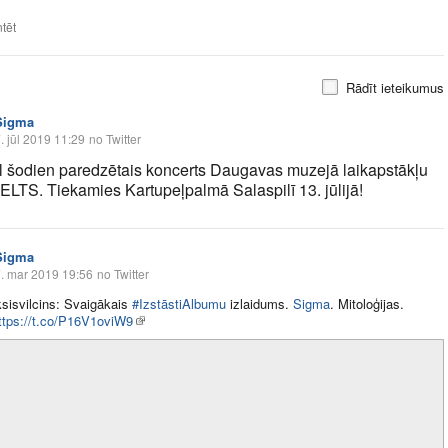
tēt
Rādīt ieteikumus
Sigma
. jūl 2019 11:29
no Twitter
 šodien paredzētais koncerts Daugavas muzejā laikapstākļu
ELTS. Tiekamies Kartupeļpalmā Salaspilī 13. jūlijā!
Sigma
. mar 2019 19:56
no Twitter
sisvilcins: Svaigākais
#IzstāstiAlbumu
izlaidums.
Sigma
. Mitoloģijas.
ttps://t.co/P16V1oviW9