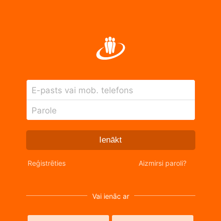
E-pasts vai mob. telefons
Parole
Ienākt
Reģistrēties
Aizmirsi paroli?
Vai ienāc ar