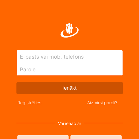
E-pasts vai mob. telefons
Parole
Ienākt
Reģistrēties
Aizmirsi paroli?
Vai ienāc ar