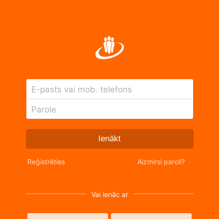
E-pasts vai mob. telefons
Parole
Ienākt
Reģistrēties
Aizmirsi paroli?
Vai ienāc ar