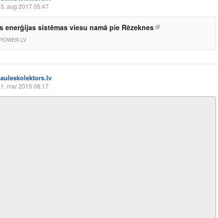
3. aug 2017 05:47
s enerģijas sistēmas viesu namā pie Rēzeknes
POWER.LV
sauleskolektors.lv
1. mar 2015 08:17