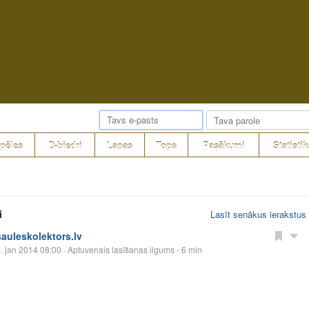
pēles
D-biedri
Lapas
Tops
Pasākumi
Statistik
i
Lasīt senākus ierakstus
sauleskolektors.lv
. jan 2014 08:00
· Aptuvenais lasīšanas ilgums - 6 min