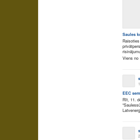
Saules k
Raisoties
privātper
risinājum
Viens no 
1
EEC sem
Rīt, 11. 
''Sauless
Latvenerg
2