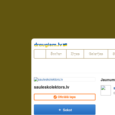
Pāriet
uz
saturu
Šodien
Ziņas
Galerijas
S
Jaunum
sauleskolektors.lv
6
Oficiālā lapa
Sekot