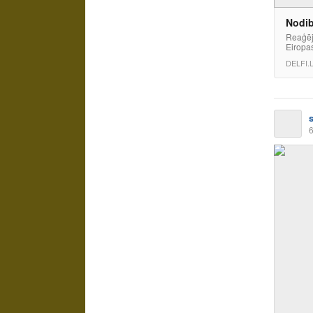
Nodib
Reaģējo
Eiropas
DELFI.
6