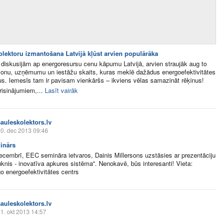
olektoru izmantošana Latvijā kļūst arvien populārāka
 diskusijām ap energoresursu cenu kāpumu Latvijā, arvien straujāk aug to
sonu, uzņēmumu un iestāžu skaits, kuras meklē dažādus energoefektivitātes
us. Iemesls tam ir pavisam vienkāršs – ikviens vēlas samazināt rēķinus!
risinājumiem,...
Lasīt vairāk
sauleskolektors.lv
0. dec 2013 09:46
inārs
decembrī, EEC semināra ietvaros, Dainis Millersons uzstāsies ar prezentāciju
ūknis - inovatīva apkures sistēma''. Nenokavē, būs interesanti! Vieta:
o energoefektivitātes centrs
sauleskolektors.lv
1. okt 2013 14:57