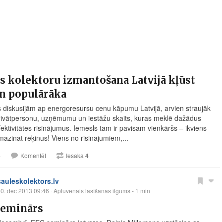
s kolektoru izmantošana Latvijā kļūst
n populārāka
s diskusijām ap energoresursu cenu kāpumu Latvijā, arvien straujāk
rivātpersonu, uzņēmumu un iestāžu skaits, kuras meklē dažādus
ektivitātes risinājumus. Iemesls tam ir pavisam vienkāršs – ikviens
mazināt rēķinus! Viens no risinājumiem,...
4
Komentēt
Iesaka
4
sauleskolektors.lv
0. dec 2013 09:46
· Aptuvenais lasīšanas ilgums - 1 min
seminārs