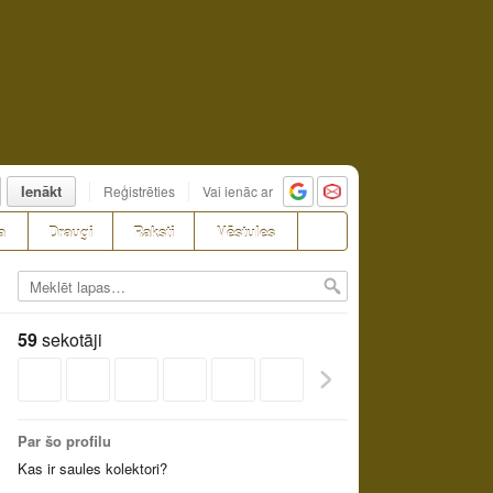
Ienākt
Reģistrēties
Vai ienāc ar
a
Draugi
Raksti
Vēstules
59
sekotāji
Par šo profilu
Kas ir saules kolektori?