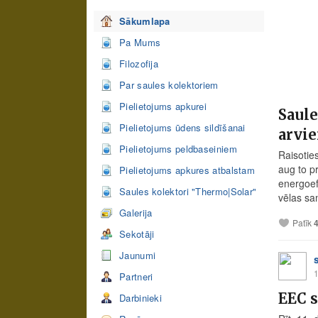
Sākumlapa
Pa Mums
Filozofija
Par saules kolektoriem
Pielietojums apkurei
Saule
Pielietojums ūdens sildīšanai
arvie
Pielietojums peldbaseiniem
Raisotie
aug to p
Pielietojums apkures atbalstam
energoef
Saules kolektori "Thermo|Solar"
vēlas sa
Galerija
Patīk
Sekotāji
Jaunumi
1
Partneri
EEC 
Darbinieki