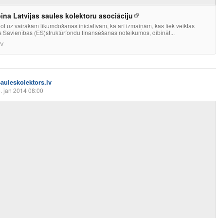
ina Latvijas saules kolektoru asociāciju
t uz vairākām likumdošanas iniciatīvām, kā arī izmaiņām, kas tiek veiktas
 Savienības (ES)struktūrfondu finansēšanas noteikumos, dibināt...
LV
sauleskolektors.lv
. jan 2014 08:00