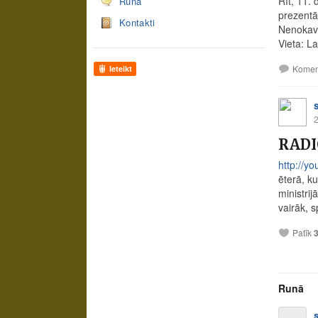
Rīt, 11.
Runā
prezentāc
Kontakti
Nenokavē
Vieta: L
Komen
Ieteikt
2
RADIO
http://
ēterā, k
ministrij
vairāk, s
Patīk
Runā