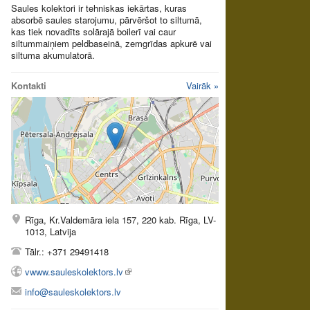
Saules kolektori ir tehniskas iekārtas, kuras
absorbē saules starojumu, pārvēršot to siltumā,
kas tiek novadīts solārajā boilerī vai caur
siltummaiņiem peldbaseinā, zemgrīdas apkurē vai
siltuma akumulatorā.
Kontakti
Vairāk »
Rīga, Kr.Valdemāra iela 157, 220 kab. Rīga, LV-
1013, Latvija
Tālr.: +371 29491418
vwww.sauleskolektors.lv
info@sauleskolektors.lv