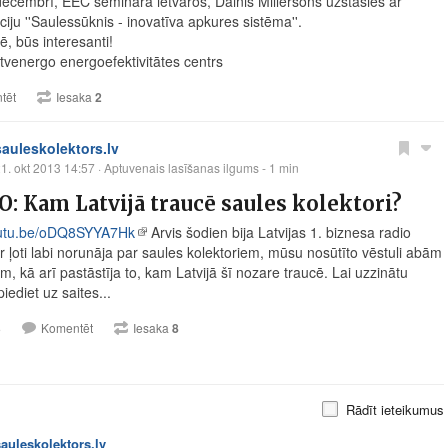
 decembrī, EEC semināra ietvaros, Dainis Millersons uzstāsies ar
iju ''Saulessūknis - inovatīva apkures sistēma''.
, būs interesanti!
atvenergo energoefektivitātes centrs
tēt
Iesaka
2
sauleskolektors.lv
1. okt 2013 14:57
· Aptuvenais lasīšanas ilgums - 1 min
: Kam Latvijā traucē saules kolektori?
youtu.be/oDQ8SYYA7Hk
Arvis šodien bija Latvijas 1. biznesa radio
ur ļoti labi norunāja par saules kolektoriem, mūsu nosūtīto vēstuli abām
ām, kā arī pastāstīja to, kam Latvijā šī nozare traucē. Lai uzzinātu
piediet uz saites...
3
Komentēt
Iesaka
8
Rādīt ieteikumus
sauleskolektors.lv