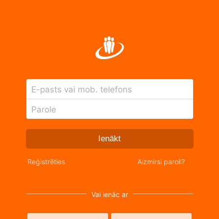
E-pasts vai mob. telefons
Parole
Ienākt
Reģistrēties
Aizmirsi paroli?
Vai ienāc ar