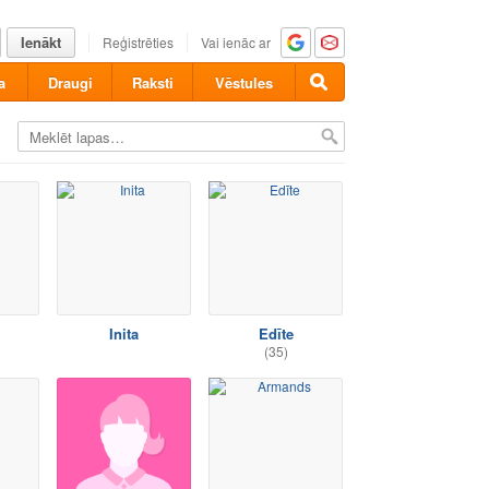
Ienākt
Reģistrēties
Vai ienāc ar
a
Draugi
Raksti
Vēstules
Inita
Edīte
(35)