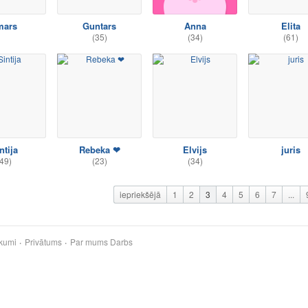
mars
Guntars
Anna
Elita
(35)
(34)
(61)
ntija
Rebeka ❤
Elvijs
juris
49)
(23)
(34)
iepriekšējā
1
2
3
4
5
6
7
...
kumi
Privātums
Par mums
Darbs