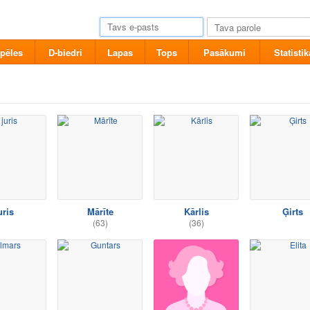
pēles
D-biedri
Lapas
Tops
Pasākumi
Statistik
uris
Mārīte
Kārlis
Ģirts
(63)
(36)