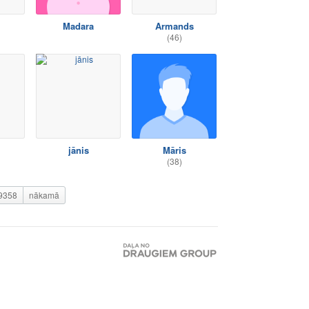
Madara
Armands
(46)
jānis
Māris
(38)
9358
nākamā