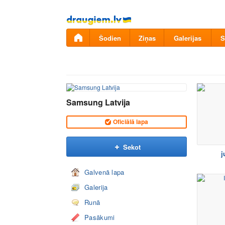
Pāriet
uz
saturu
Šodien
Ziņas
Galerijas
S
Samsung Latvija
Oficiālā lapa
Sekot
j
Galvenā lapa
Galerija
Runā
Pasākumi