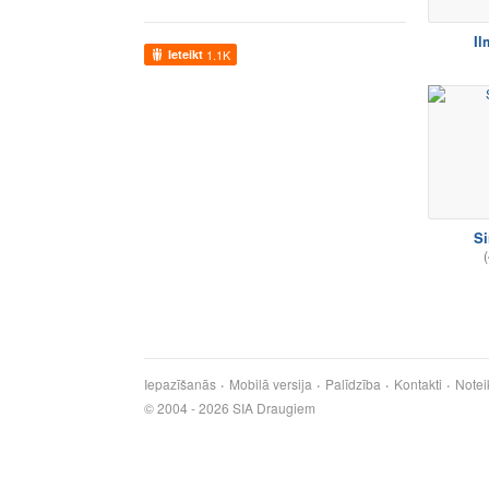
Il
Ieteikt
1.1K
Si
(
Iepazīšanās
Mobilā versija
Palīdzība
Kontakti
Notei
© 2004 - 2026 SIA Draugiem