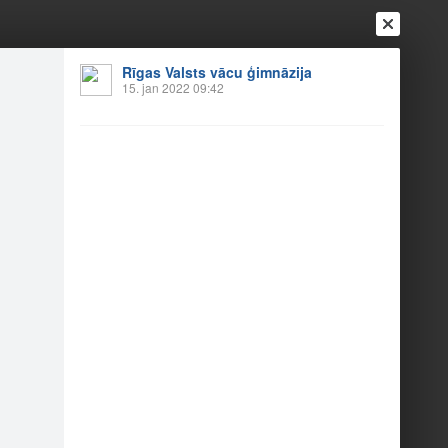
Rīgas Valsts vācu ģimnāzija
Ienākt
15. jan 2022 09:42
Reģistrēties
Vai ienāc ar
a
Draugi
Raksti
Vēstules
22