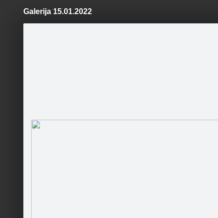
Galerija 15.01.2022
Pāriet
uz
saturu
Šodien
Ziņas
Galerijas
S
Rīgas Valsts vācu ģimnāzija
Sekot
Sākumlapa
Galerija
Sekotāji
Jaunumi
Darbinieki
Runā