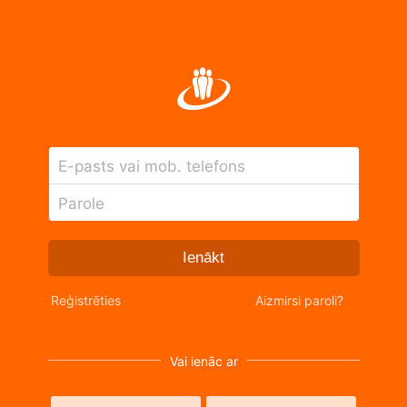
E-pasts vai mob. telefons
Parole
Ienākt
Reģistrēties
Aizmirsi paroli?
Vai ienāc ar