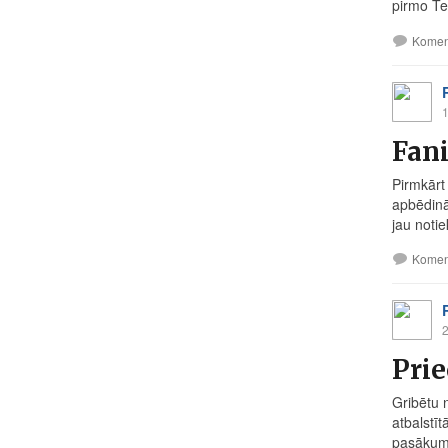
pirmo Tec
Komen
1
Fani
Pirmkārt
apbēdinā
jau notiek
Komen
2
Prie
Gribētu 
atbalstī
pasākumo