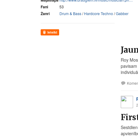
Mājaslapa
Fani
53
Žanri
Drum & Bass
/
Hardcore Techno
/
Gabber
Ieteikt
Jaun
Roy Moss
pavisam 
individuā
Komen
2
Firs
Sestdien
apvienīb