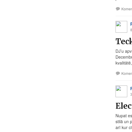
Komen
8
Teck
DJ’u apv
Decembrī
kvalitātē,
Komen
3
Elec
Nupat es
stilā un
arī kur ci