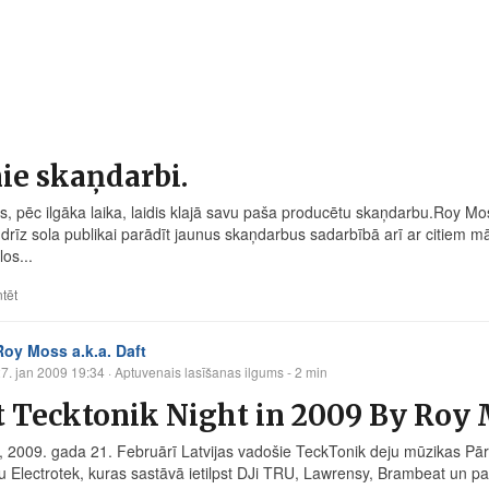
ie skaņdarbi.
, pēc ilgāka laika, laidis klajā savu paša producētu skaņdarbu.Roy Moss 
drīz sola publikai parādīt jaunus skaņdarbus sadarbībā arī ar citiem māk
los...
tēt
Roy Moss a.k.a. Daft
7. jan 2009 19:34
· Aptuvenais lasīšanas ilgums - 2 min
t Tecktonik Night in 2009 By Roy 
, 2009. gada 21. Februārī Latvijas vadošie TeckTonik deju mūzikas Pārs
u Electrotek, kuras sastāvā ietilpst DJi TRU, Lawrensy, Brambeat un p