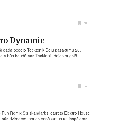
tro Dynamic
 šī gada pēdējo Tecktonik Deju pasākumu 20.
etiem būs baudāmas Tecktonik dejas augstā
 Fun Remix.Šis skaņdarbs ieturēts Electro House
vien būs dzirdams manos pasākumus un iespējams