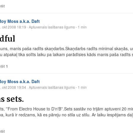
tēt
Roy Moss a.k.a. Daft
. okt 2008 18:19
· Aptuvenais lasīšanas ilgums - 1 min
dful
jauns, manis paša radīts skaņdarbs.Skaņdarbs radīts minimal skaņās, un
ku atpakaļ tika solīts laiku pa laikam parādīsies kāds manis paša radīts
tēt
1
Roy Moss a.k.a. Daft
. okt 2008 19:04
· Aptuvenais lasīšanas ilgums - 1 min
s sets.
ts, ''From Electro House to D'n'B''.Sets sastāv no trijām aptuveni 20 
ma, kurā ir redzams, kā es pāreju no stila uz stilu. Ar laiku iespējams daļu
tēt