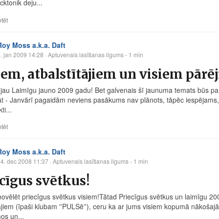
ktonik deju...
tēt
Roy Moss a.k.a. Daft
. jan 2009 14:28
· Aptuvenais lasīšanas ilgums - 1 min
em, atbalstītājiem un visiem pārē
 jau Laimīgu jauno 2009 gadu! Bet galvenais šī jaunuma temats būs 
t - Janvārī pagaidām neviens pasākums nav plānots, tāpēc iespējams, ka
ti...
tēt
Roy Moss a.k.a. Daft
4. dec 2008 11:37
· Aptuvenais lasīšanas ilgums - 1 min
cīgus svētkus!
novēlēt priecīgus svētkus visiem!Tātad Priecīgus svētkus un laimīgu 2
tājiem (īpaši klubam ''PULSē''), ceru ka ar jums visiem kopumā nākošaj
s un...