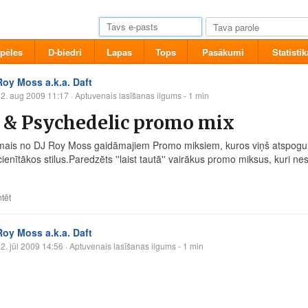
pēles
D-biedri
Lapas
Tops
Pasākumi
Statistik
Roy Moss a.k.a. Daft
2. aug 2009 11:17
· Aptuvenais lasīšanas ilgums - 1 min
 & Psychedelic promo mix
irmais no DJ Roy Moss gaidāmajiem Promo miksiem, kuros viņš atspoguļ
ienītākos stilus.Paredzēts ''laist tautā'' vairākus promo miksus, kuri ne
tēt
Roy Moss a.k.a. Daft
2. jūl 2009 14:56
· Aptuvenais lasīšanas ilgums - 1 min