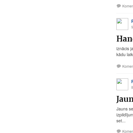
Komen
9
Han
iznācis 
kādu lai
Komen
8
Jaun
Jauns se
izpildīju
set...
Komen