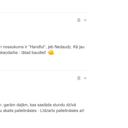
 nosaukums ir ''Handful'', jeb Nedaudz. Kā jau
 skaņdarbs - tātad baudiet!
min. garām daļām, kas sastāda stundu dzīvā
 skaits palielināsies - Līdzarto palielināsies arī