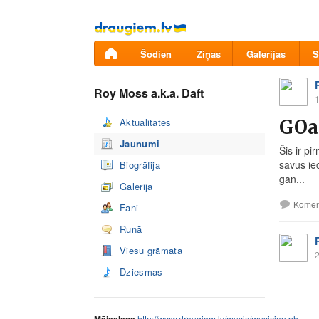
Pāriet
uz
saturu
Šodien
Ziņas
Galerijas
S
Roy Moss a.k.a. Daft
1
Aktualitātes
GOa
Jaunumi
Šis ir p
savus iec
Biogrāfija
gan...
Galerija
Komen
Fani
Runā
Viesu grāmata
2
Dziesmas
http://www.draugiem.lv/music/musician.ph…