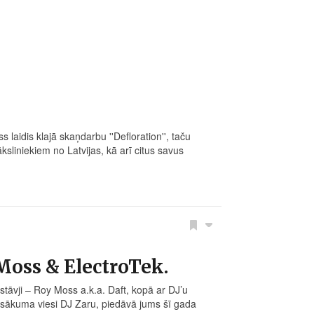
laidis klajā skaņdarbu ''Defloration'', taču
sliniekiem no Latvijas, kā arī citus savus
Moss & ElectroTek.
tāvji – Roy Moss a.k.a. Daft, kopā ar DJ’u
asākuma viesi DJ Zaru, piedāvā jums šī gada