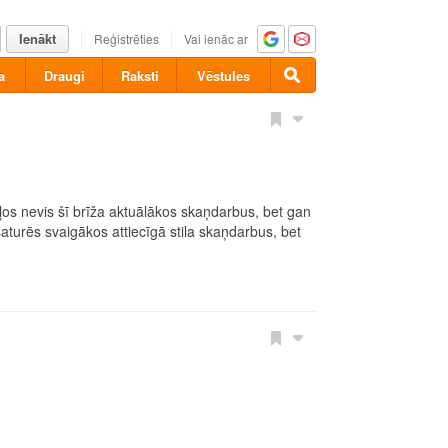
Ienākt
Reģistrēties
Vai ienāc ar
a
Draugi
Raksti
Vēstules
os nevis šī brīža aktuālākos skaņdarbus, bet gan
saturēs svaigākos attiecīgā stila skaņdarbus, bet