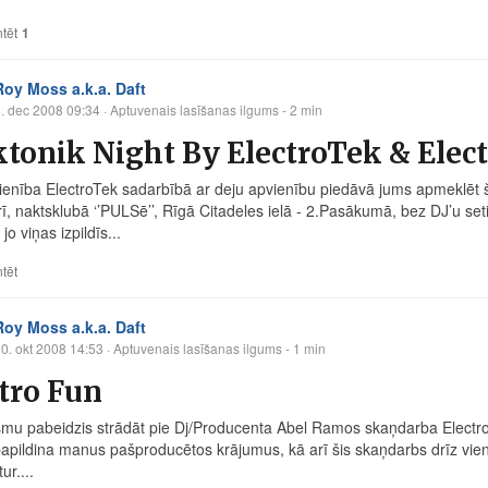
tēt
1
Roy Moss a.k.a. Daft
. dec 2008 09:34
· Aptuvenais lasīšanas ilgums - 2 min
tonik Night By ElectroTek & Elec
ienība ElectroTek sadarbībā ar deju apvienību piedāvā jums apmeklēt
, naktsklubā ‘’PULSē’’, Rīgā Citadeles ielā - 2.Pasākumā, bez DJ’u s
 jo viņas izpildīs...
tēt
Roy Moss a.k.a. Daft
0. okt 2008 14:53
· Aptuvenais lasīšanas ilgums - 1 min
tro Fun
mu pabeidzis strādāt pie Dj/Producenta Abel Ramos skaņdarba Electro
 papildina manus pašproducētos krājumus, kā arī šis skaņdarbs drīz 
tur....