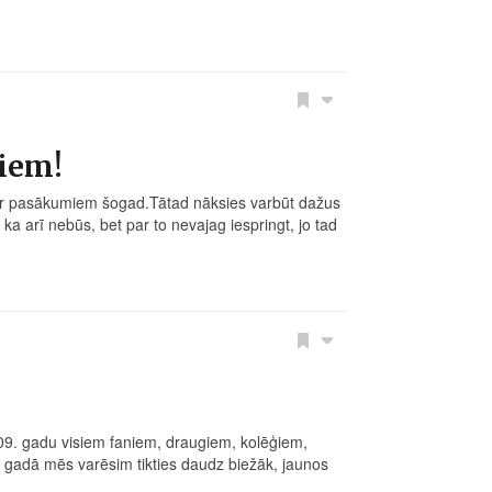
jiem!
par pasākumiem šogad.Tātad nāksies varbūt dažus
 arī nebūs, bet par to nevajag iespringt, jo tad
009. gadu visiem faniem, draugiem, kolēģiem,
ā gadā mēs varēsim tikties daudz biežāk, jaunos