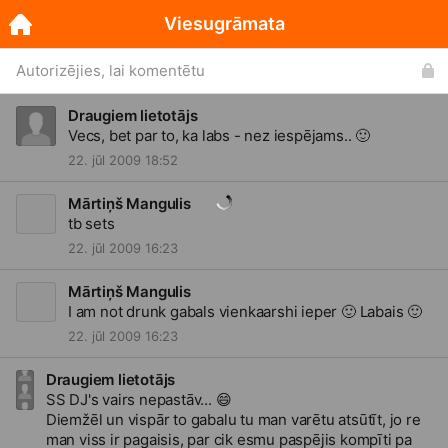
Viesugrāmata
Autorizējies, lai komentētu
Draugiem lietotājs
Vecs, bet par to, ka labs - nez iespējams..
🙂
22. jūl 2009 18:52
Mārtiņš Mangulis
tb sets
22. jūl 2009 16:23
Mārtiņš Mangulis
I am not drunk gabals vienkaarshi ieper
🙂
Labais
🙂
22. jūl 2009 16:23
Draugiem lietotājs
SS DJ's vairs nepastāv...
😄
Diemžēl un vispār to gabalu tu man varētu atsūtīt, jo re
man viss ir pagaisis, par cik esmu paspējis kompīti pa