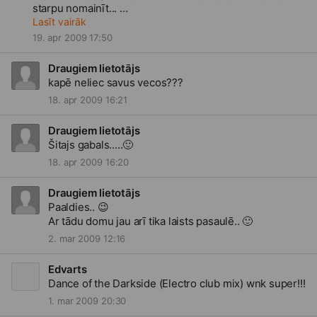
starpu nomainīt...
Gribās dzirdēt savus bērnības garadarbus..
Lasīt vairāk
😄
19. apr 2009 17:50
Draugiem lietotājs
kapē neliec savus vecos???
18. apr 2009 16:21
Draugiem lietotājs
Šitajs gabals.....
🙂
18. apr 2009 16:20
Draugiem lietotājs
Paaldies..
😉
Ar tādu domu jau arī tika laists pasaulē..
🙂
2. mar 2009 12:16
Edvarts
Dance of the Darkside (Electro club mix) wnk super!!!
1. mar 2009 20:30