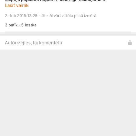
www.draugiem.lv/rotupasaule/
Lasīt vairāk
Saldū t/c "Akvārijs" blakus
Straupes piena veikaliņam Tel. 25 7777 07
2. feb 2015 13:28 · 
 · 
Atvērt attēlu pilnā izmērā
gatis.katsens@
inbox.lv
3
patīk
·
5
iesaka
Autorizējies, lai komentētu