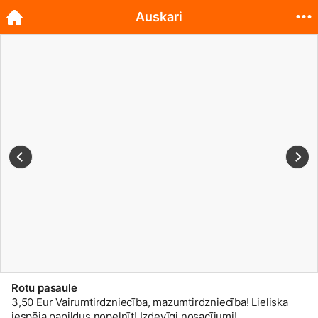
Auskari
Rotu pasaule
3,50 Eur Vairumtirdzniecība, mazumtirdzniecība! Lieliska
iespēja papildus nopelnīt! Izdevīgi nosacījumi!