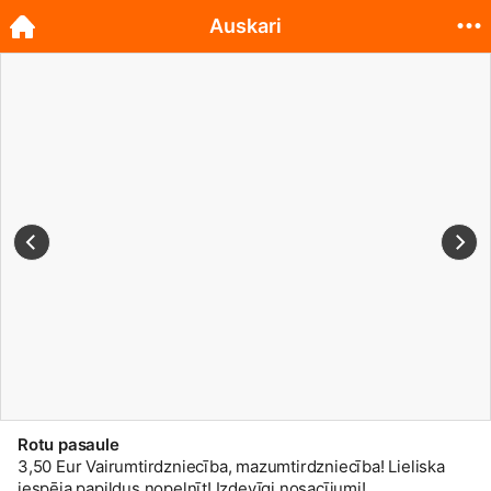
Auskari
Rotu pasaule
3,50 Eur Vairumtirdzniecība, mazumtirdzniecība! Lieliska
iespēja papildus nopelnīt! Izdevīgi nosacījumi!