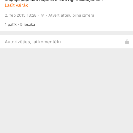
www.draugiem.lv/rotupasaule/
Lasīt vairāk
Saldū t/c "Akvārijs" blakus
Straupes piena veikaliņam Tel. 25 7777 07
2. feb 2015 13:28 · 
 · 
Atvērt attēlu pilnā izmērā
gatis.katsens@
inbox.lv
1
patīk
·
5
iesaka
Autorizējies, lai komentētu