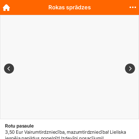
Rokas sprādzes
Rotu pasaule
3,50 Eur Vairumtirdzniecība, mazumtirdzniecība! Lieliska
iespēja papildus nopelnīt! Izdevīgi nosacījumi!