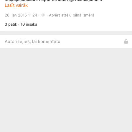
www.draugiem.lv/labaslietasla...
Lasīt vairāk
Saldū t/c "Akvārijs" blakus
Straupes piena veikaliņam Tel. 25 7777 07
28. jan 2015 11:24 · 
 · 
Atvērt attēlu pilnā izmērā
gatis.katsens@
inbox.lv
3
patīk
·
10
iesaka
Autorizējies, lai komentētu