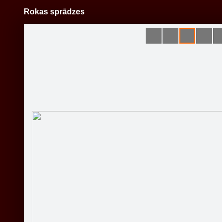
Rokas sprādzes
Pāriet
uz
saturu
Šodien
Ziņas
Galerijas
S
Rotu pasaule
Oficiālā lapa
Sekot
Sākumlapa