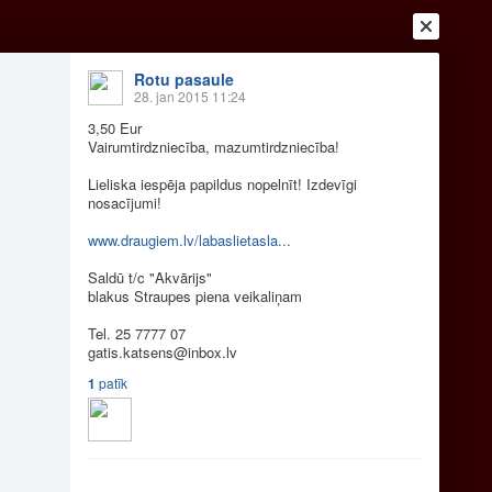
Rotu pasaule
28. jan 2015 11:24
3,50 Eur
Vairumtirdzniecība, mazumtirdzniecība!
Lieliska iespēja papildus nopelnīt! Izdevīgi
Ienākt
Reģistrēties
Vai ienāc ar
nosacījumi!
a
Draugi
Raksti
Vēstules
www.draugiem.lv/labaslietasla...
Saldū t/c "Akvārijs"
blakus Straupes piena veikaliņam
s
Tel. 25 7777 07
gatis.katsens@
inbox.lv
1
patīk