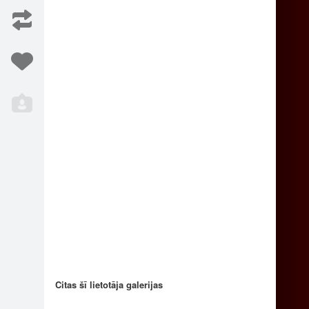
mtirdz…
3,50 Eur Vairumtirdz…
1
3
mtirdz…
3,50 Eur Vairumtirdz…
2
3
Citas šī lietotāja galerijas