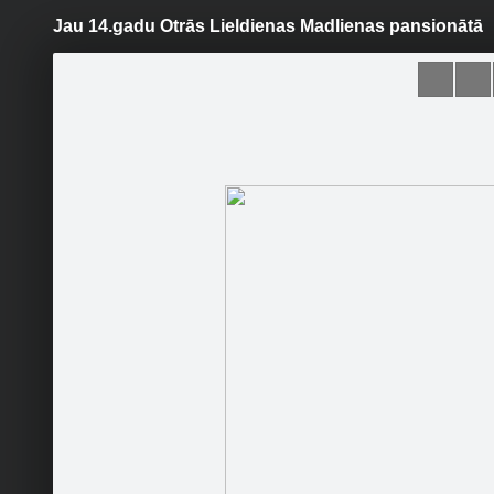
Jau 14.gadu Otrās Lieldienas Madlienas pansionātā
Pāriet
uz
saturu
Šodien
Ziņas
Galerijas
S
Ogres Rotarakta klubs
Sekot
Sākumlapa
Galerija
Sekotāji