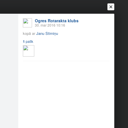
Ogres Rotarakta klubs
30. mar 2016 10:16
kopā ar
Janu Stirniņu
1
patīk
Ienākt
Reģistrēties
Vai ienāc ar
a
Draugi
Raksti
Vēstules
dlienas pansionātā