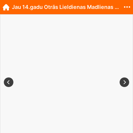
Jau 14.gadu Otrās Lieldienas Madlienas pansionātā