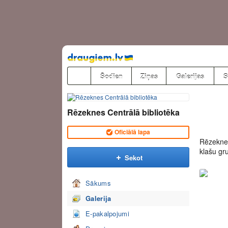
Pāriet
uz
saturu
Šodien
Ziņas
Galerijas
S
Rēzeknes Centrālā bibliotēka
Oficiālā lapa
Rēzeknes
klašu gr
Sekot
Sākums
Galerija
E-pakalpojumi