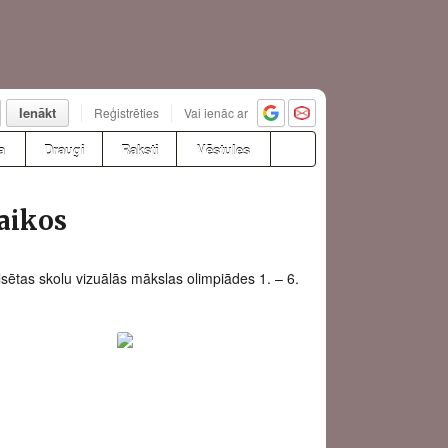
Ienākt
Reģistrēties
Vai ienāc ar
a
Draugi
Raksti
Vēstules
aikos
sētas skolu vizuālās mākslas olimpiādes 1. – 6.