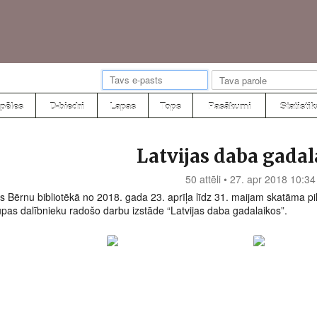
pēles
D-biedri
Lapas
Tops
Pasākumi
Statistik
Latvijas daba gadal
50 attēli • 27. apr 2018 10:34
 Bērnu bibliotēkā no 2018. gada 23. aprīļa līdz 31. maijam skatāma pil
upas dalībnieku radošo darbu izstāde “Latvijas daba gadalaikos”.