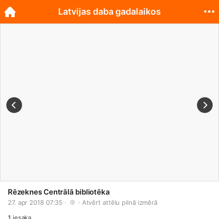
Latvijas daba gadalaikos
Rēzeknes Centrālā bibliotēka
27. apr 2018 07:35 · 
 · 
Atvērt attēlu pilnā izmērā
1
iesaka