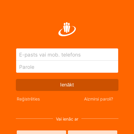
E-pasts vai mob. telefons
Parole
Ienākt
Reģistrēties
Aizmirsi paroli?
Vai ienāc ar