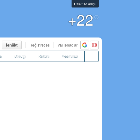
Uzlikt šo ādiņu
+22
°
Ienākt
Reģistrēties
Vai ienāc ar
a
Draugi
Raksti
Vēstules