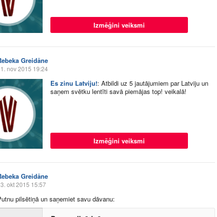
Izmēģini veiksmi
Rebeka Greidāne
1. nov 2015 19:24
Es zinu Latviju!
:
Atbildi uz 5 jautājumiem par Latviju un
saņem svētku lentīti savā piemājas top! veikalā!
Izmēģini veiksmi
Rebeka Greidāne
3. okt 2015 15:57
Putnu pilsētiņā un saņemiet savu dāvanu: