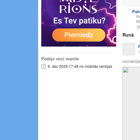
Patr
P
R
(
Runā
1
Pēdējo reizi manīta
nomainīja 
6. dec 2025 17:48 no mobilās versijas