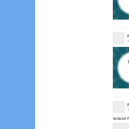
1
1
Ienāciet 