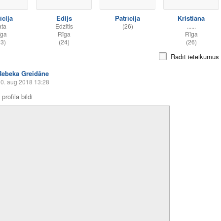
īcija
Edijs
Patrīcija
Kristiāna
ata
Edzitis
(26)
......
īga
Rīga
Rīga
23)
(24)
(26)
Rādīt ieteikumus
Rebeka Greidāne
0. aug 2018 13:28
profila bildi