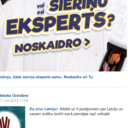
idroju, kāds sieriņa eksperts esmu. Noskaidro arī Tu
Rebeka Greidāne
7. nov 2015 17:04
Es zinu Latviju!
:
Atbildi uz 5 jautājumiem par Latviju un
saņem svētku lentīti savā piemājas top! veikalā!