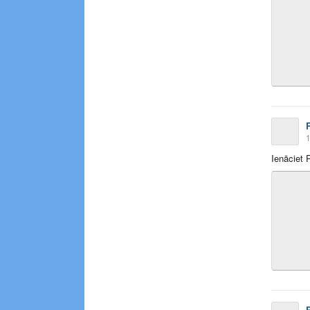
1
Ienāciet 