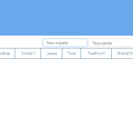
pēles
D-biedri
Lapas
Tops
Pasākumi
Statistik