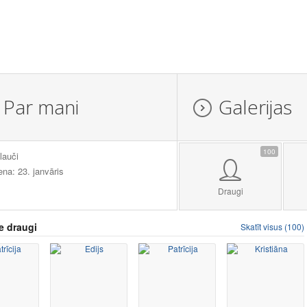
Par mani
Galerijas
100
lauči
ena: 23. janvāris
Draugi
e draugi
Skatīt visus (100)