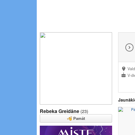
Vald
V-di
Jaunāki
Rebeka Greidāne
(23)
Pamāt