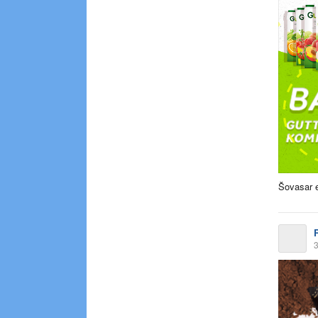
Šovasar e
3