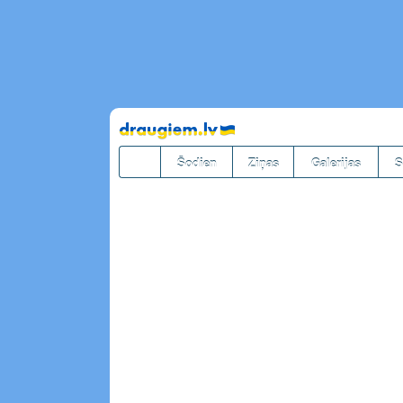
Pāriet
uz
saturu
Šodien
Ziņas
Galerijas
S