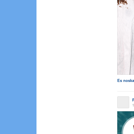
Es noska
1