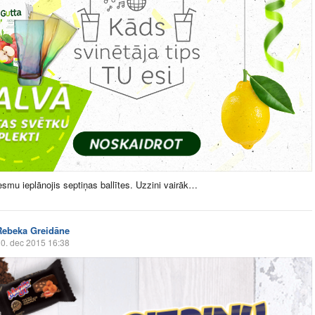
smu ieplānojis septiņas ballītes. Uzzini vairāk…
Rebeka Greidāne
0. dec 2015 16:38