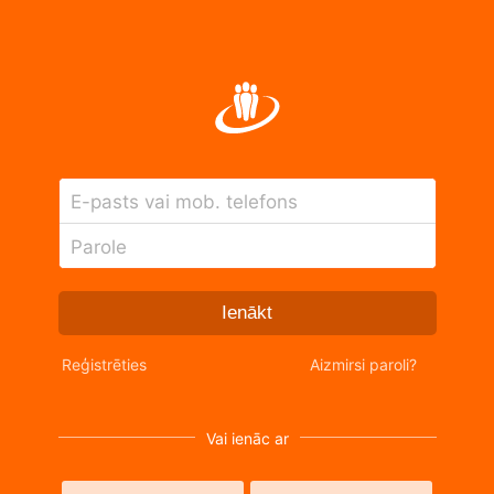
E-pasts vai mob. telefons
Parole
Ienākt
Reģistrēties
Aizmirsi paroli?
Vai ienāc ar