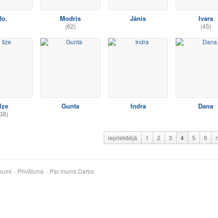
Jo.
Modris
Jānis
Ivars
(62)
(45)
lze
Gunta
Indra
Dana
38)
iepriekšējā
1
2
3
4
5
6
kumi
Privātums
Par mums
Darbs