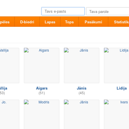
pēles
D-biedri
Lapas
Tops
Pasākumi
Statistik
llija
Aigars
Jānis
Lidija
53)
(51)
(45)