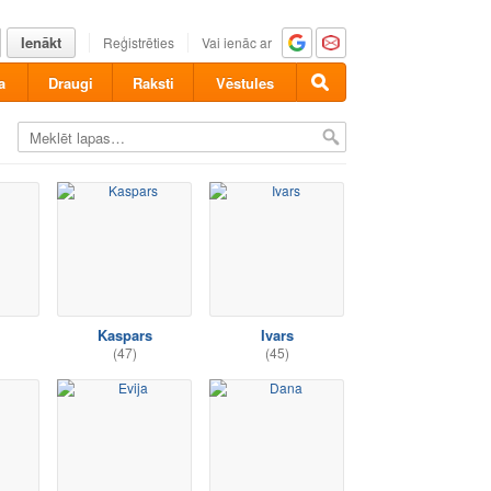
Ienākt
Reģistrēties
Vai ienāc ar
a
Draugi
Raksti
Vēstules
Kaspars
Ivars
(47)
(45)