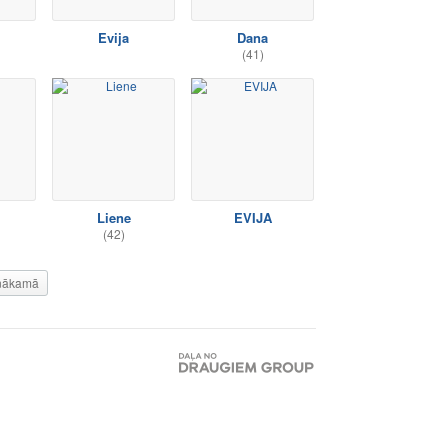
Evija
Dana
(41)
Liene
EVIJA
(42)
nākamā