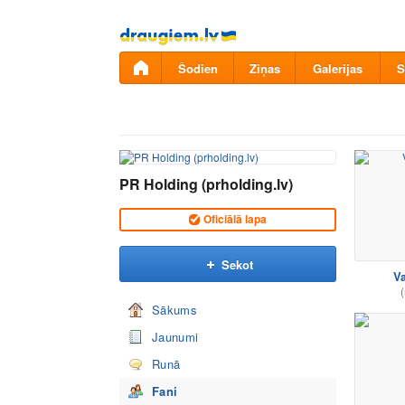
Pāriet
uz
saturu
Šodien
Ziņas
Galerijas
S
PR Holding (prholding.lv)
Oficiālā lapa
Sekot
Va
(
Sākums
Jaunumi
Runā
Fani