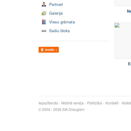
Partneri
Ne
Galerija
Viesu grāmata
Saišu bloks
Ieteikt
1
E
Iepazīšanās
Mobilā versija
Palīdzība
Kontakti
Notei
© 2004 - 2026 SIA Draugiem