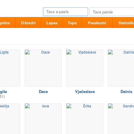
pēles
D-biedri
Lapas
Tops
Pasākumi
Statistik
gita
Dace
Vjačeslavs
Dainis
51)