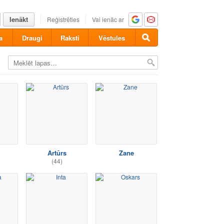
Ienākt
Reģistrēties
Vai ienāc ar
a
Draugi
Raksti
Vēstules
Artūrs
Zane
(44)