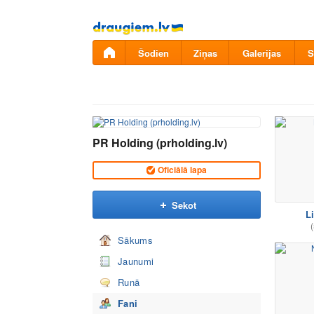
Pāriet
uz
saturu
Šodien
Ziņas
Galerijas
S
PR Holding (prholding.lv)
Oficiālā lapa
Sekot
Li
(
Sākums
Jaunumi
Runā
Fani