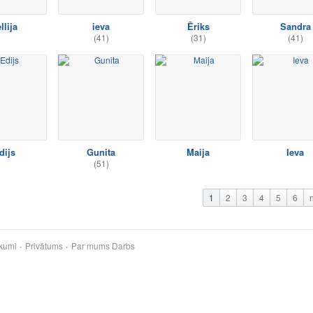
llija
ieva
Ēriks
Sandra
(41)
(31)
(41)
dijs
Gunita
Maija
Ieva
(51)
1
2
3
4
5
6
kumi
Privātums
Par mums
Darbs