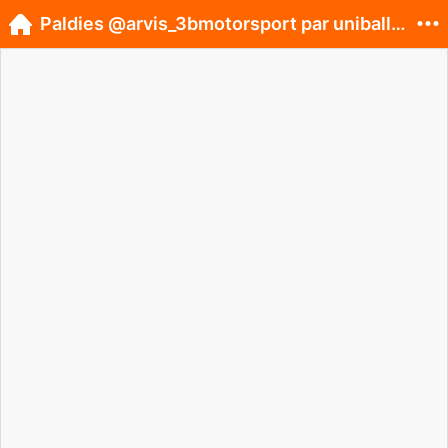
Paldies @arvis_3bmotorsport par uniball kulisi...