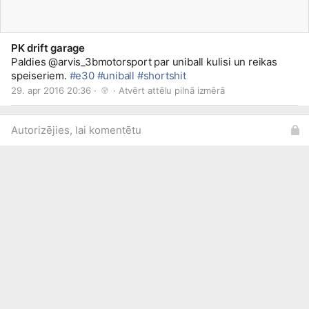
PK drift garage
Paldies @arvis_3bmotorsport par uniball kulisi un reikas
speiseriem.
#e30
#uniball
#shortshit
29. apr 2016 20:36 · 
 · 
Atvērt attēlu pilnā izmērā
Autorizējies, lai komentētu