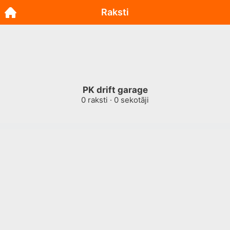
Raksti
PK drift garage
0
raksti ·
0
sekotāji