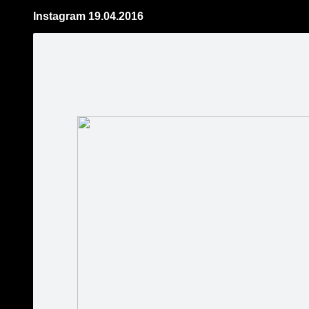
Instagram 19.04.2016
Pāriet
uz
saturu
Šodien
Ziņas
Galerijas
S
PK drift garage