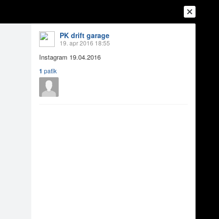
PK drift garage
19. apr 2016 18:55
Instagram 19.04.2016
1
patīk
Ienākt
Reģistrēties
Vai ienāc ar
a
Draugi
Raksti
Vēstules
2016