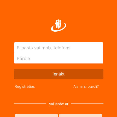
E-pasts vai mob. telefons
Parole
Ienākt
Reģistrēties
Aizmirsi paroli?
Vai ienāc ar