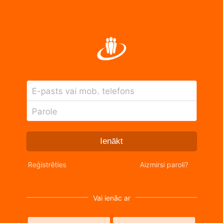
E-pasts vai mob. telefons
Parole
Ienākt
Reģistrēties
Aizmirsi paroli?
Vai ienāc ar